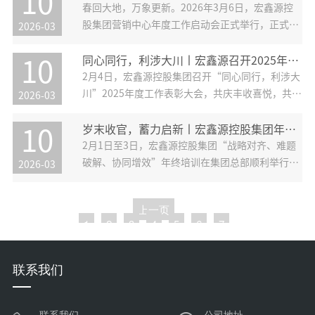
10
以“编织美好，遇见最美的你”为主题，邀请全体
春回大地，万象更新。2026年3月6日，宏鑫源控
女员工暂别繁忙，赴一场与自己
股集团营销中心年度工作启动会正式举行，正式吹
2026-03
响了丙午马年奋进的号角。本次启动会以一场“荣
誉与兑现”的表彰拉开序幕。现场隆重揭晓了2025
同心同行，利涉大川丨宏鑫源召开2025年度工作表彰大会
10
年度业务人员目标达成奖金发放名单，来自各中心
2月4日，宏鑫源控股集团召开“同心同行，利涉大
及事业部的三十余位杰出
川”2025年度工作表彰大会，共庆丰收喜悦，共绘
2026-03
未来蓝图。是夜，灯火璀璨，暖意融融，这场承载
着总结、表彰与期许的盛会，正式拉开帷幕。大会
岁末收官，蓄力启新丨宏鑫源控股集团年终营销培训圆满收官！
10
开场，集团总裁王文博致辞，为现场同仁指引了面
2月1日至3日，宏鑫源控股集团“战略对齐、难题
对变局的破局之道与前行方
破解、协同增效”年终培训在集团总部顺利举行。
2026-03
来自全国各基地、分公司及长期驻扎海外的同事共
聚一堂，线上线下同步参与，开启了一场为期三天
上一页
的能力提升之旅。本次培训全面覆盖集团各中心与
1
2
3
4
5
6
7
事业部，通过多维度、深层次的
下一页
联系我们