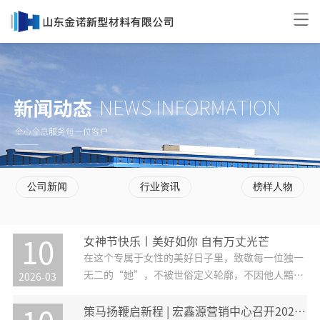
公司新闻
行业资讯
榜样人物
女神节快乐丨美好如你 自有万丈光芒
10
在这个专属于女性的美好日子里，致敬每一位独一
无二的“她”，不被世俗定义轮廓，不因他人黯淡
2026-03
光芒，奔赴山海，活成自己喜欢的模样,可以偏爱烟
火寻常，也可以执着于星辰理想这个三月，宏鑫源
策马扬鞭启新程 | 宏鑫源营销中心召开2026工作启动会