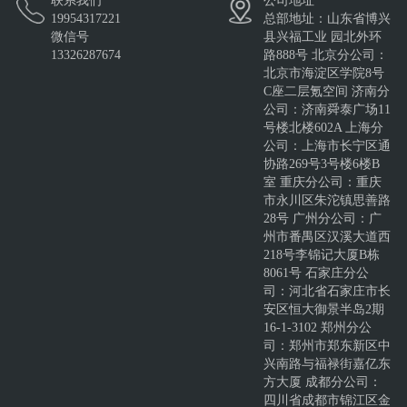
联系我们
公司地址
19954317221
总部地址：山东省博兴
微信号
县兴福工业 园北外环
13326287674
路888号 北京分公司：
北京市海淀区学院8号
C座二层氪空间 济南分
公司：济南舜泰广场11
号楼北楼602A 上海分
公司：上海市长宁区通
协路269号3号楼6楼B
室 重庆分公司：重庆
市永川区朱沱镇思善路
28号 广州分公司：广
州市番禺区汉溪大道西
218号李锦记大厦B栋
8061号 石家庄分公
司：河北省石家庄市长
安区恒大御景半岛2期
16-1-3102 郑州分公
司：郑州市郑东新区中
兴南路与福禄街嘉亿东
方大厦 成都分公司：
四川省成都市锦江区金