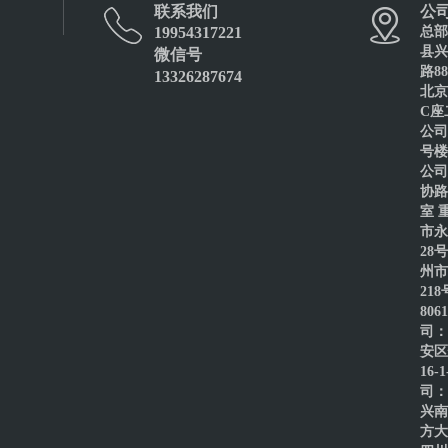
联系我们
公
19954317221
总部
彩涂卷-天津新宇钢板
县兴
微信号
路8
13326287674
北京
C座
公司
号楼
公司
协路
室 
市永
28
州市
21
80
司：
安区
16-
司：
兴南
方大