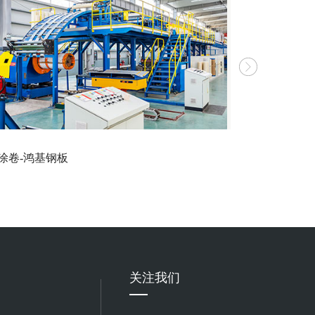
涂卷-鸿基钢板
彩涂卷-冠洲
关注我们