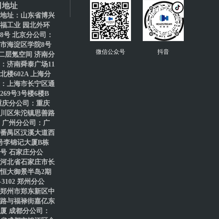
司地址
地址：山东省博兴
福工业 园北外环
88号 北京分公司：
市海淀区学院8号
微信公众号
抖音
二层氪空间 济南分
：济南舜泰广场11
北楼602A 上海分
：上海市长宁区通
269号3号楼6楼B
重庆分公司：重庆
川区朱沱镇思善路
号 广州分公司：广
番禺区汉溪大道西
8号李锦记大厦B栋
61号 石家庄分公
河北省石家庄市长
恒大御景半岛2期
1-3102 郑州分公
郑州市郑东新区中
路与福禄街嘉亿东
厦 成都分公司：