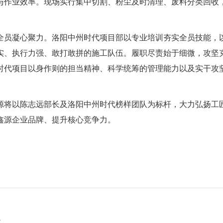
与作业效率。现场实行集中切割、粉尘及时清理、废料分类回收
。
全员凝心聚力。洛阳中州时代项目部以专业培训夯实全员技能，
实、执行力强、敢打敢拼的施工队伍。履职尽责始于细微，攻坚
时代项目以身作则的担当精神、科学统筹的管理能力以及实干攻
源将以陈志远部长及洛阳中州时代榜样团队为标杆，大力弘扬工
鑫源
企业品牌、提升核心竞争力。
队