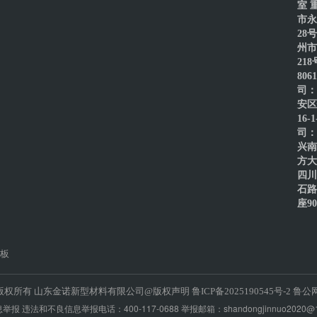
室 
市永
28
州市
21
80
司：
安区
16-
司：
兴南
方大
四川
石路
座90
板
3-2021 版权所有 山东金诺新型材料有限公司@版权声明
鲁ICP备2025190545号-2 鲁公
报 违法和不良信息举报电话：400-117-0688 举报邮箱：shandongjinnuo2020@1