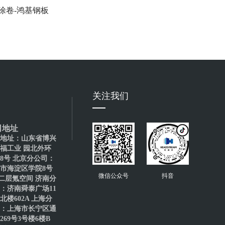
涂卷-鸿基钢板
彩涂卷-冠洲
关注我们
司地址
地址：山东省博兴
福工业 园北外环
88号 北京分公司：
市海淀区学院8号
微信公众号
抖音
二层氪空间 济南分
：济南舜泰广场11
北楼602A 上海分
：上海市长宁区通
269号3号楼6楼B