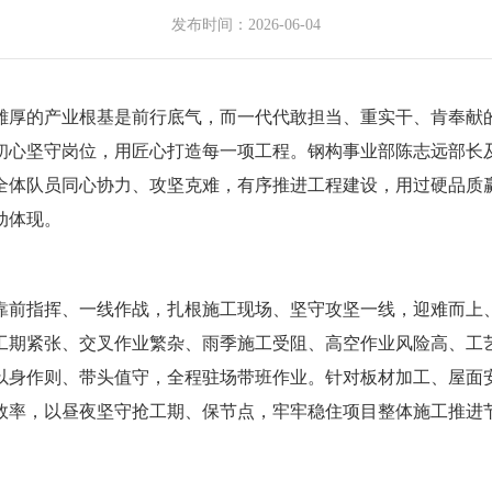
发布时间：2026-06-04
雄厚的产业根基是前行底气，而一代代敢担当、重实干、肯奉献
初心坚守岗位，用匠心打造每一项工程。钢构事业部陈志远部长
全体队员同心协力、攻坚克难，有序推进工程
建设
，用过硬品质
动体现。
靠前指挥、一线作战，扎根施工现场、坚守攻坚一线，迎难而上
工期紧张、交叉作业繁杂、雨季施工受阻、高空作业风险高、工
以身作则、带头值守，全程驻场带班作业。针对板材加工、屋面
效率，以昼夜坚守抢工期、保节点，牢牢稳住项目整体施工推进