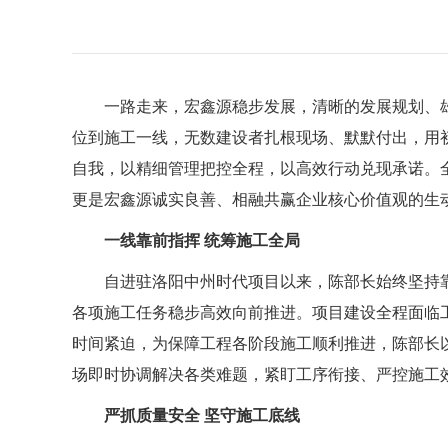
一路走来，宏鑫源稳步发展
，
清晰的发展规划、
位到施工一线，无数建设者扎根现场、默默付出，用
自我，以精细管理把控全程，以高效行动兑现承诺。
更是宏鑫源
诚实良善、相融共赢企业核心价值观的
生
一线靠前指挥
统筹施工全局
自进驻洛阳中州时代项目以来，
陈部长
始终坚持
各项施工任务稳步高效向前推进。项目建设全程面临
时间紧迫，为保障工程各阶段施工顺利推进，
陈部长
场即时协调解决各类难题，紧盯工序衔接、严控施工
严抓质量安全
坚守施工底线