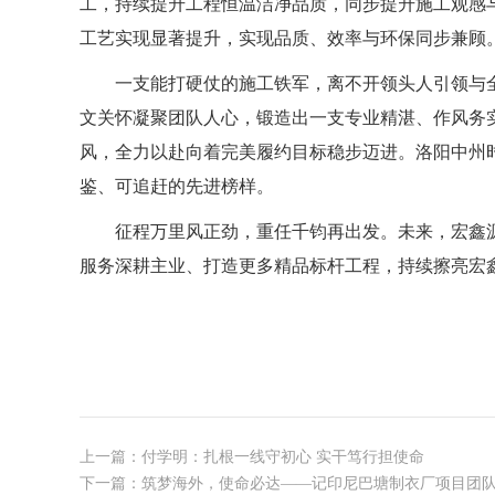
工，持续提升工程恒温洁净品质，同步提升施工观感
工艺实现显著提升，实现品质、效率与环保同步兼顾
一支能打硬仗的施工铁军，离不开领头人引领与
文关怀凝聚团队人心，锻造出一支专业精湛、作风务
风，全力以赴向着完美履约目标稳步迈进。洛阳中州
鉴、可追赶的先进榜样。
征程万里风正劲，重任千钧再出发。未来，宏鑫
服务深耕主业、打造更多精品标杆工程，持续擦亮
宏
上一篇：
付学明：扎根一线守初心 实干笃行担使命
下一篇：
筑梦海外，使命必达——记印尼巴塘制衣厂项目团