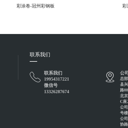
彩涂卷-冠州彩钢板
彩
联系我们
联系我们
公
19954317221
总部
彩涂卷-天津新宇钢板
县兴
微信号
路8
13326287674
北京
C座
公司
号楼
公司
协路