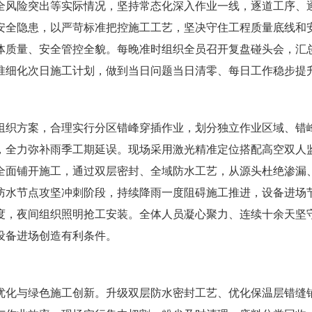
全风险突出等实际情况，坚持常态化深入作业一线，逐道工序、
安全隐患，以严苛标准把控施工工艺，坚决守住工程质量底线和
体质量、安全管控全貌。每晚准时组织全员召开复盘碰头会，汇
准细化次日施工计划，做到当日问题当日清零、每日工作稳步提
组织方案，合理实行分区错峰穿插作业，划分独立作业区域、错
，全力弥补雨季工期延误。现场采用激光精准定位搭配高空双人
全面铺开施工，通过双层密封、全域防水工艺，从源头杜绝渗漏
护及防水节点攻坚冲刺阶段，持续降雨一度阻碍施工推进，设备进
调度，夜间组织照明抢工安装。全体人员凝心聚力、连续十余天坚
设备进场创造有利条件。
优化与绿色施工创新。升级双层防水密封工艺、优化保温层错缝