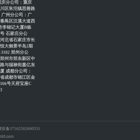
重庆分公司：重庆
川区朱沱镇思善路
号 广州分公司：广
番禺区汉溪大道西
8号李锦记大厦B栋
61号 石家庄分公
河北省石家庄市长
恒大御景半岛2期
1-3102 郑州分公
郑州市郑东新区中
路与福禄街嘉亿东
厦 成都分公司：
省成都市锦江区金
166号天府宝座C
3
网安备37162502000551
63.com