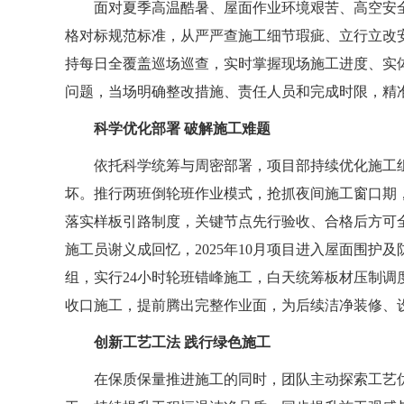
面对夏季高温酷暑、屋面作业环境艰苦、高空安
格对标规范标准，从严严查施工细节瑕疵、立行立改
持每日全覆盖巡场巡查，实时掌握现场施工进度、实
问题，当场明确整改措施、责任人员和完成时限，精
科学优化部署
破解施工难题
依托科学统筹与周密部署，项目部持续优化施工
坏。推行两班倒轮班作业模式，抢抓夜间施工窗口期
落实样板引路制度，关键节点先行验收、合格后方可
施工员谢义成回忆，
2025年10月项目进入屋面围
组，实行
24小时轮班错峰施工，白天统筹板材压制
收口施工，提前腾出完整作业面，为后续洁净装修、
创新工艺工法
践行绿色施工
在保质保量推进施工的同时，团队主动探索工艺