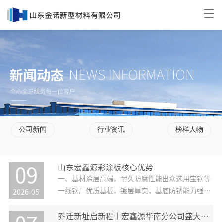
公司新闻
行业资讯
榜样人物
山东宏鑫源彩涂板核心优势
09
一、基材涂层高端，耐久防腐性能出众选用宝钢等
一线钢厂优质基板，镀层厚实，基底防锈能力强。
2026-05
搭配高耐候聚酯等高端涂层，耐紫外线、耐盐雾、
耐酸碱腐蚀，氟碳涂层质保可达 20 年以上，长久
乔迁新址启新程丨宏鑫源华南分公司盛大启幕！