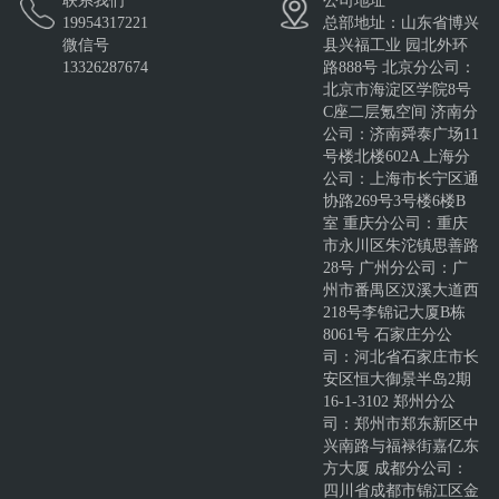
联系我们
公司地址
19954317221
总部地址：山东省博兴
微信号
县兴福工业 园北外环
13326287674
路888号 北京分公司：
北京市海淀区学院8号
C座二层氪空间 济南分
公司：济南舜泰广场11
号楼北楼602A 上海分
公司：上海市长宁区通
协路269号3号楼6楼B
室 重庆分公司：重庆
市永川区朱沱镇思善路
28号 广州分公司：广
州市番禺区汉溪大道西
218号李锦记大厦B栋
8061号 石家庄分公
司：河北省石家庄市长
安区恒大御景半岛2期
16-1-3102 郑州分公
司：郑州市郑东新区中
兴南路与福禄街嘉亿东
方大厦 成都分公司：
四川省成都市锦江区金