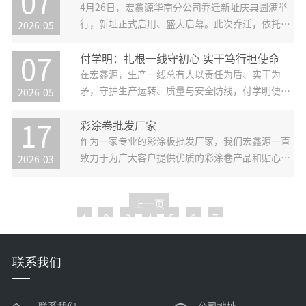
07
使用不褪色、不粉化、不起皮，适配沿海、化工等
4月26日，宏鑫源华南分公司乔迁新址庆典圆满举
恶劣环境，使用寿命远超普通
行，新址正式启用、盛大启幕。此次乔迁，依托宏
2026-05
鑫源全国实体工厂布局优势与全产业链协同能力，
华南分公司以全新面貌、全新姿态，开启区域服务
付学明：扎根一线守初心 实干笃行担使命
07
升级、深耕大湾区市场的崭新篇章，为企业高质量
在宏鑫源，生产一线总有人以责任为盾、实干为
发展注入新的活力。立足大湾区
矛，守护生产运转、质量与安全防线，付学明便是
2026-05
其中的杰出代表。作为广西基地车间主任，他多年
扎根现场，以担当与坚守成为宏鑫源榜样。全流程
彩涂卷批发厂家
17
把控，锚定核心目标付学明是广西基地生产全流程
作为一家专业的彩涂板批发厂家，我们宏鑫源一直
的“掌舵人”，肩负生产计划落地、
致力于为广大客户提供优质的彩涂卷产品和贴心的
2026-03
服务。我们的彩涂卷产品经过多次检测和优化改
进，具备以下的产品优势：‌装饰效果良好‌：彩涂卷
上一页
可以经过涂装处理，表面呈现出多种颜色和纹理，
1
2
3
4
5
6
7
提供良好的装饰效果。‌‌防腐
下一页
联系我们