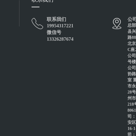
联系我们
公
19954317221
总部
县兴
微信号
路8
13326287674
北京
C座
公司
号楼
公司
协路
室 
市永
28
州市
21
80
司：
安区
16-
司：