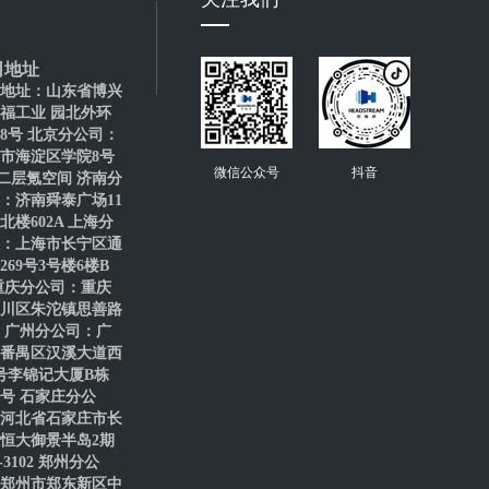
司地址
地址：山东省博兴
福工业 园北外环
88号 北京分公司：
市海淀区学院8号
微信公众号
抖音
二层氪空间 济南分
：济南舜泰广场11
北楼602A 上海分
：上海市长宁区通
269号3号楼6楼B
重庆分公司：重庆
川区朱沱镇思善路
号 广州分公司：广
番禺区汉溪大道西
8号李锦记大厦B栋
61号 石家庄分公
河北省石家庄市长
恒大御景半岛2期
1-3102 郑州分公
郑州市郑东新区中