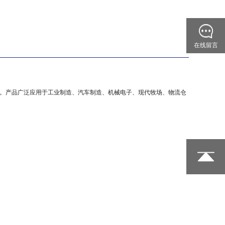
在线留言
户。产品广泛应用于工业制造、汽车制造、机械电子、现代牧场、物流仓