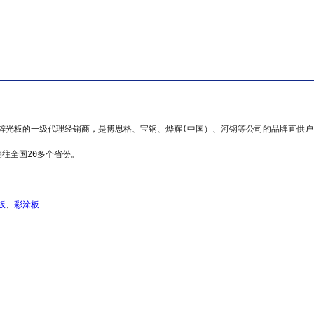
锌光板的一级代理经销商，是博思格、宝钢、烨辉(中国）、河钢等公司的品牌直供
销往全国20多个省份。
板
、
彩涂板