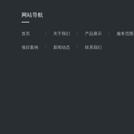
网站导航
首页
关于我们
产品展示
服务范围
项目案例
新闻动态
联系我们