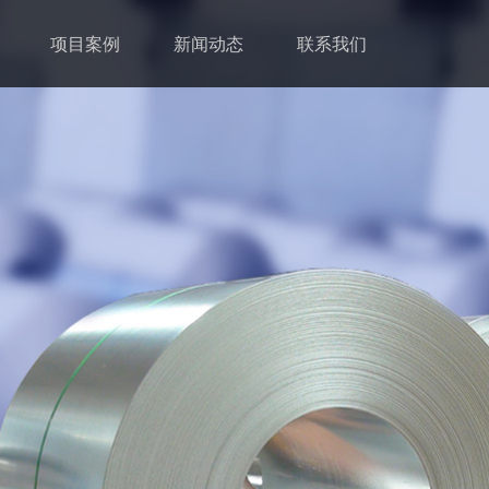
项目案例
新闻动态
联系我们