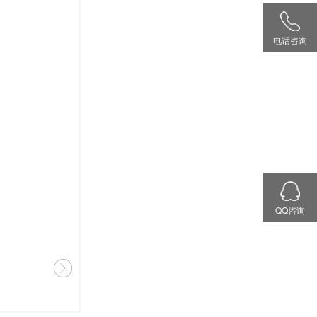
电话咨询
QQ咨询