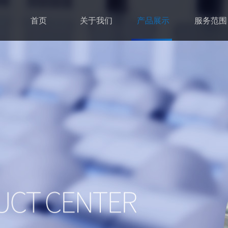
首页
关于我们
产品展示
服务范围