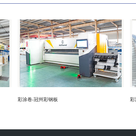
彩涂卷-冠州彩钢板
彩